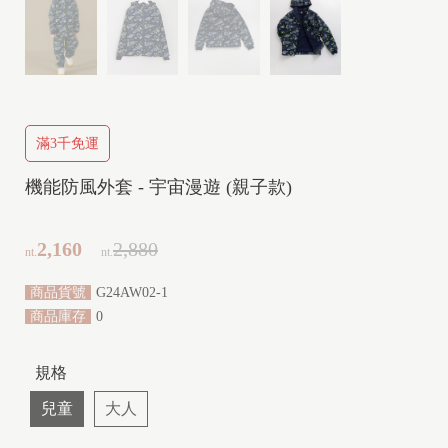
Y
(
2
y
-
滿3千免運
1
0
機能防風外套 - 宇宙漫遊 (親子款)
y
)
2,160
2,880
nt.
nt.
商品貨號
G24AW02-1
商品庫存
0
規格
兒童
大人