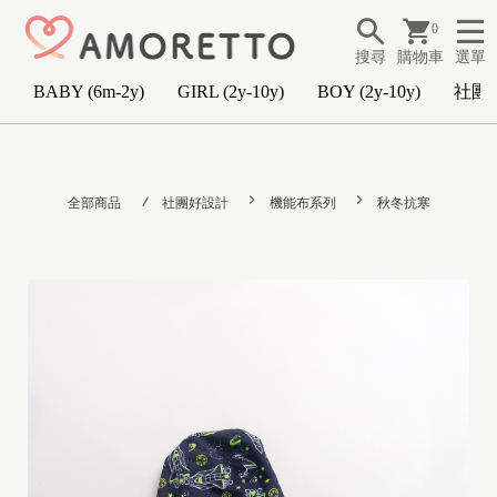
0
搜尋
購物車
選單
BABY (6m-2y)
GIRL (2y-10y)
BOY (2y-10y)
社團
B
A
全部商品
社團好設計
機能布系列
秋冬抗寒
B
Y
(
6
m
-
2
y
)