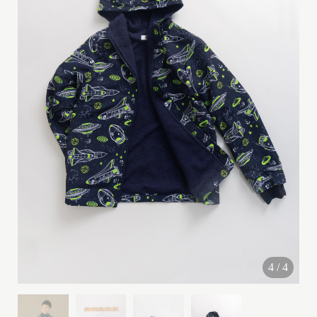
G
I
R
L
(
2
y
-
1
0
y
)
4
/
4
B
O