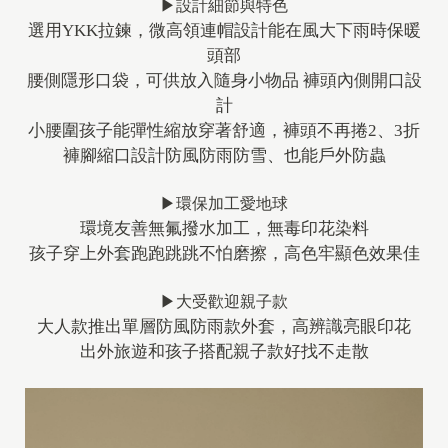
▶設計細節與特色
選用YKK拉鍊，微高領連帽設計能在風大下雨時保暖
頭部
腰側隱形口袋，可供放入隨身小物品 褲頭內側開口設
計
小腰圍孩子能彈性縮放穿著舒適，褲頭不再捲2、3折
褲腳縮口設計防風防雨防雪、也能戶外防蟲
▶環保加工愛地球
環境友善無氟撥水加工，無毒印花染料
孩子穿上外套跑跑跳跳不怕磨擦，高色牢顯色效果佳
▶大受歡迎親子款
大人款推出單層防風防雨款外套，高辨識亮眼印花
出外旅遊和孩子搭配親子款好找不走散