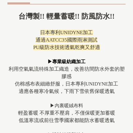
台灣製!! 輕量蓄暖!! 防風防水!!
日本專利UNIDYNE加工
通過AATCC35國際雨淋測試
PU級防水技術透氣乾爽又舒適
▶專業級紡織加工
利用空氣氣流特殊加工織造，改善坊間防水外套的塑
膠感
仿棉感布表細緻舒服，日本專利UNIDYNE加工
適應各種寒冷氣候，下雨下雪依舊保暖透氣
▶內裏暖絨布料
輕盈蓄暖 不厚重不壓肩，不僅保暖更加蓄暖
低溫寒流或前往雪季國家都能防水蓄暖透氣