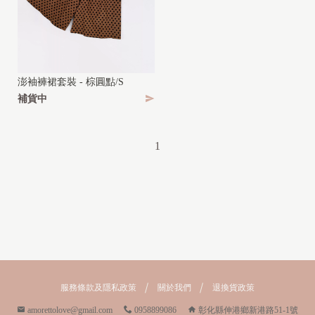
Y
(
2
y
澎袖褲裙套裝 - 棕圓點/S
-
補貨中
1
0
1
y
)
服務條款及隱私政策
關於我們
退換貨政策
amorettolove@gmail.com
0958899086
彰化縣伸港鄉新港路51-1號