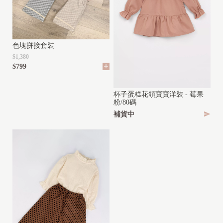
G
I
色塊拼接套裝
R
$1,380
L
$799
(
2
杯子蛋糕花領寶寶洋裝 - 莓果
y
粉/80碼
補貨中
-
1
0
y
)
B
O