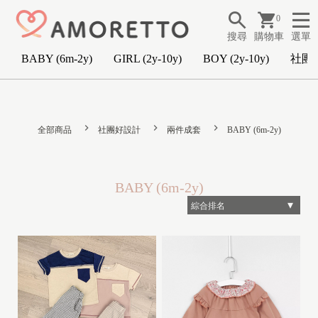
0
搜尋
購物車
選單
BABY (6m-2y)
GIRL (2y-10y)
BOY (2y-10y)
社團
B
A
全部商品
社團好設計
兩件成套
BABY (6m-2y)
B
Y
(
BABY (6m-2y)
6
m
-
2
y
)