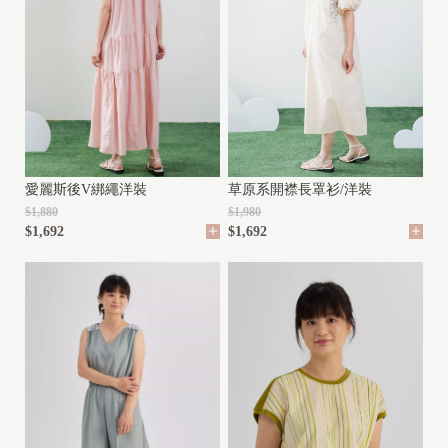
G
I
R
L
(
2
草原系開襟長罩衫/洋裝
愛麗斯後V綁繩洋裝
y
$1,980
$1,880
-
$1,692
$1,692
1
0
y
)
B
O