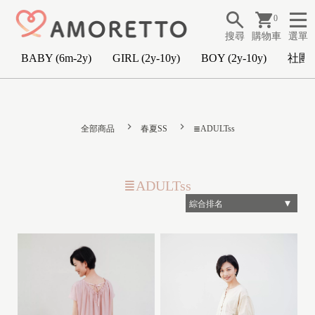
0
搜尋
購物車
選單
BABY (6m-2y)
GIRL (2y-10y)
BOY (2y-10y)
社團
B
A
全部商品
春夏SS
≣ADULTss
B
Y
(
≣ADULTss
6
m
-
2
y
)