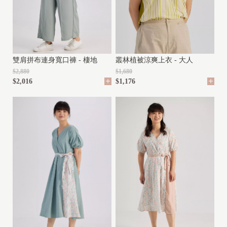
Y
(
2
y
雙肩拼布連身寬口褲 - 棲地
叢林植被涼爽上衣 - 大人
-
$2,880
$1,680
1
$2,016
$1,176
0
y
)