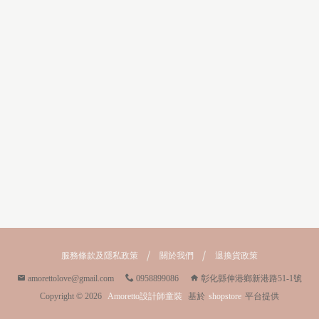
服務條款及隱私政策
關於我們
退換貨政策
amorettolove@gmail.com
0958899086
彰化縣伸港鄉新港路51-1號
Copyright ©
2026
Amoretto設計師童裝
基於
shopstore
平台提供