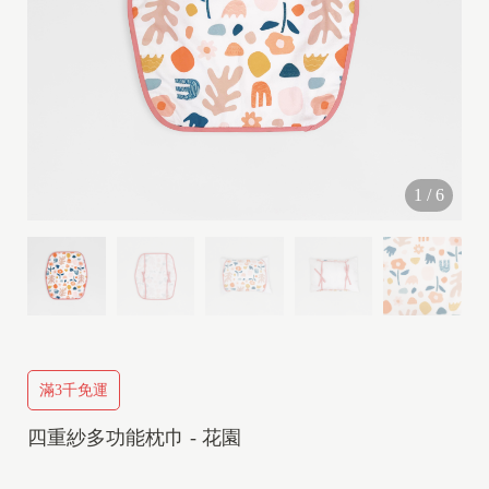
G
I
R
L
(
2
1
/
6
y
-
1
0
y
)
滿3千免運
四重紗多功能枕巾 - 花園
B
O