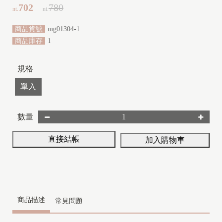
702
780
nt.
nt.
Y
(
商品貨號
mg01304-1
2
商品庫存
1
y
-
規格
1
單入
0
y
數量
)
直接結帳
加入購物車
商品描述
常見問題