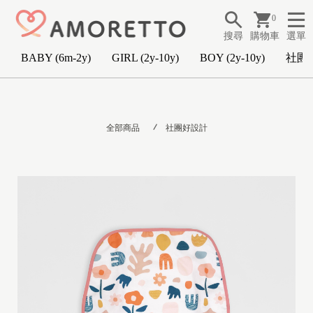
0
搜尋
購物車
選單
BABY (6m-2y)
GIRL (2y-10y)
BOY (2y-10y)
社團
B
A
全部商品
社團好設計
B
Y
(
6
m
-
2
y
)