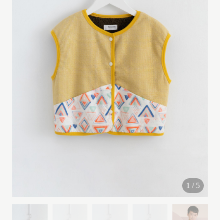
G
I
R
L
(
2
y
-
1
0
y
)
1
/
5
B
O