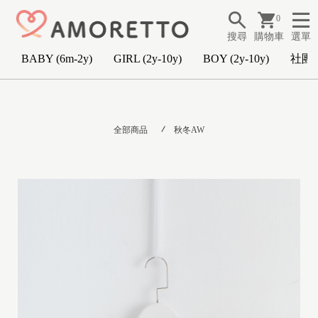
0
搜尋
購物車
選單
BABY (6m-2y)
GIRL (2y-10y)
BOY (2y-10y)
社團
B
A
全部商品
秋冬AW
B
Y
(
6
m
-
2
y
)