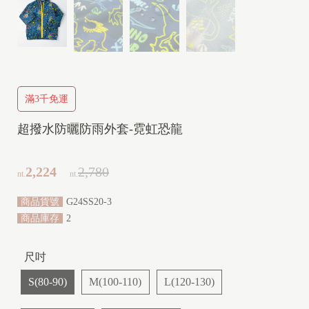
Y
(
2
y
-
滿3千免運
1
0
超撥水防曬防雨外套-霓虹恐龍
y
)
2,224
2,780
nt.
nt.
商品貨號
G24SS20-3
商品庫存
2
尺吋
S(80-90)
M(100-110)
L(120-130)