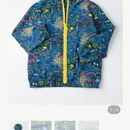
G
I
R
L
(
2
y
-
1
0
y
)
1
/
4
B
O