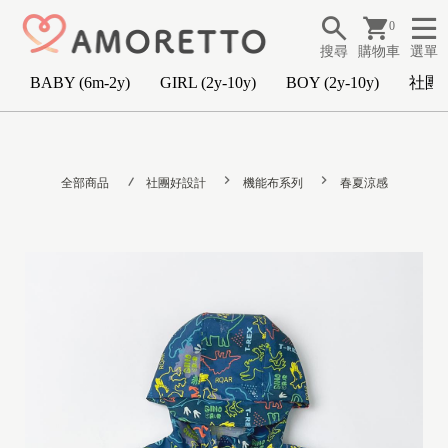
0
搜尋
購物車
選單
BABY (6m-2y)
GIRL (2y-10y)
BOY (2y-10y)
社團
B
A
全部商品
社團好設計
機能布系列
春夏涼感
B
Y
(
6
m
-
2
y
)