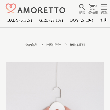
0
搜尋
購物車
選單
BABY (6m-2y)
GIRL (2y-10y)
BOY (2y-10y)
社團
B
A
全部商品
社團好設計
機能布系列
B
Y
(
6
m
-
2
y
)