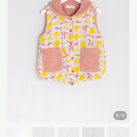
G
I
R
L
(
2
y
-
1
0
y
)
8
/
9
B
O