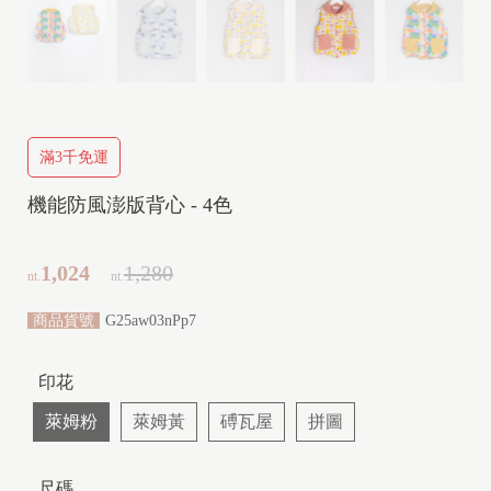
Y
(
2
y
-
滿3千免運
1
0
機能防風澎版背心 - 4色
y
)
1,024
1,280
nt.
nt.
商品貨號
G25aw03nPp7
印花
萊姆粉
萊姆黃
磗瓦屋
拼圖
尺碼